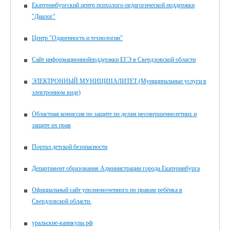
Екатеринбургский центр психолого-педагогической поддержки
"Диалог"
Центр "Одаренность и технологии"
Сайт информационнойподдержки ЕГЭ в Свердловской области
ЭЛЕКТРОННЫЙ МУНИЦИПАЛИТЕТ (Муниципальные услуги в
электронном виде)
Областная комиссия по защите по делам несовершеннолетних и
защите их прав
Портал детской безопасности
Департамент образования Администрации города Екатеринбурга
Официальный сайт уполномоченного по правам ребёнка в
Свердловской области.
уральские-каникулы.рф