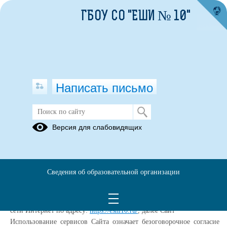
ГБОУ СО "ЕШИ № 10"
Написать письмо
Политика конфиденциальности
Версия для слабовидящих
Настоящая Политика конфиденциальности (далее – Политика
конфиденциальности) персональных данных Государственное
бюджетное общеобразовательное учреждение Свердловской
Сведения об образовательной организации
области «Екатеринбургская школа-интернат № 10, реализующая
адаптированные основные общеобразовательные программы».,
(далее – Администрация Сайта) применяется при использовании в
сети Интернет по адресу:
https://eshi10.ru/
, далее Сайт
Использование сервисов Сайта означает безоговорочное согласие