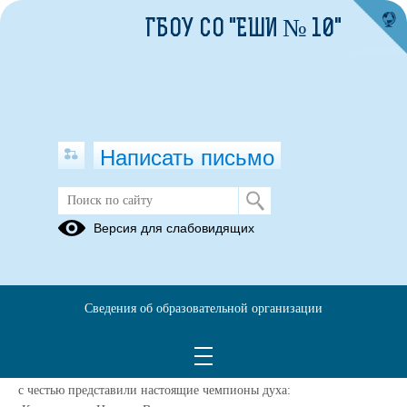
ГБОУ СО "ЕШИ № 10"
Написать письмо
Районные соревнования по лыжным
Версия для слабовидящих
гонкам среди педагогов
Орджоникидзевского района
05.02.2026
Сведения об образовательной организации
Сегодня, 4 февраля, на лыжной базе «Уралмаш» (ул. Бакинских
комиссаров, 13) прошли районные соревнования по лыжным
гонкам среди педагогов Орджоникидзевского района. Нашу школу
с честью представили настоящие чемпионы духа: