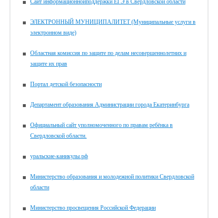
Сайт информационнойподдержки ЕГЭ в Свердловской области
ЭЛЕКТРОННЫЙ МУНИЦИПАЛИТЕТ (Муниципальные услуги в
электронном виде)
Областная комиссия по защите по делам несовершеннолетних и
защите их прав
Портал детской безопасности
Департамент образования Администрации города Екатеринбурга
Официальный сайт уполномоченного по правам ребёнка в
Свердловской области.
уральские-каникулы.рф
Министерство образования и молодежной политики Свердловской
области
Министерство просвещения Российской Федерации