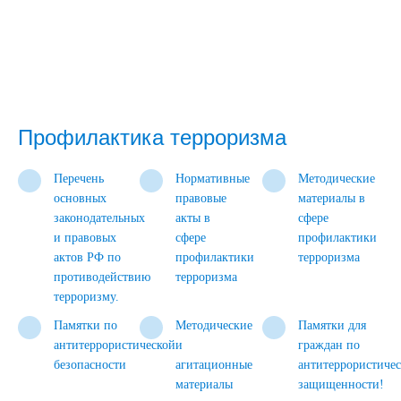
Профилактика терроризма
Перечень
Нормативные
Методические
основных
правовые
материалы в
законодательных
акты в
сфере
и правовых
сфере
профилактики
актов РФ по
профилактики
терроризма
противодействию
терроризма
терроризму.
Памятки по
Методические
Памятки для
антитеррористической
и
граждан по
безопасности
агитационные
антитеррористиче
материалы
защищенности!