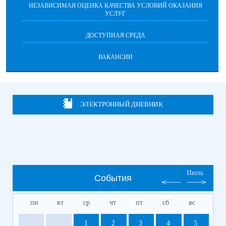
НЕЗАВИСИМАЯ ОЦЕНКА КАЧЕСТВА УСЛОВИЙ ОКАЗАНИЯ
УСЛУГ
ДОСТУПНАЯ СРЕДА
ВАКАНСИИ
ЭЛЕКТРОННЫЙ ДНЕВНИК
Июль
События
пн
вт
ср
чт
пт
сб
вс
1
2
3
4
5