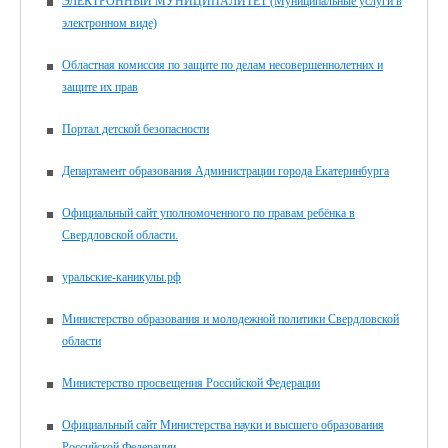
ЭЛЕКТРОННЫЙ МУНИЦИПАЛИТЕТ (Муниципальные услуги в
электронном виде)
Областная комиссия по защите по делам несовершеннолетних и
защите их прав
Портал детской безопасности
Департамент образования Администрации города Екатеринбурга
Официальный сайт уполномоченного по правам ребёнка в
Свердловской области.
уральские-каникулы.рф
Министерство образования и молодежной политики Свердловской
области
Министерство просвещения Российской Федерации
Официальный сайт Министерства науки и высшего образования
Российской Федерации