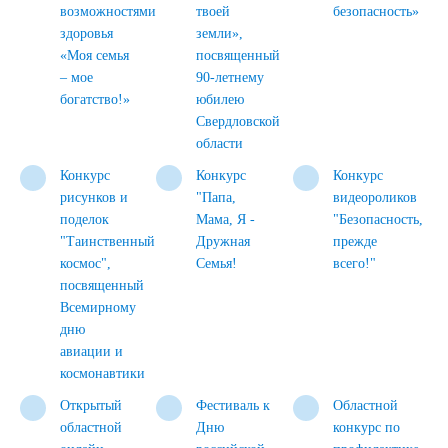
возможностями
твоей
безопасность»
здоровья
земли»,
«Моя семья
посвященный
– мое
90-летнему
богатство!»
юбилею
Свердловской
области
Конкурс
Конкурс
Конкурс
рисунков и
"Папа,
видеороликов
поделок
Мама, Я -
"Безопасность,
"Таинственный
Дружная
прежде
космос",
Семья!
всего!"
посвященный
Всемирному
дню
авиации и
космонавтики
Открытый
Фестиваль к
Областной
областной
Дню
конкурс по