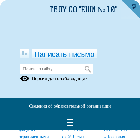
ГБОУ СО "ЕШИ № 10"
Написать письмо
Архив 2024-2025 учебный год
Версия для слабовидящих
Открытый
Региональный
Областной
областной
специальный
конкурс по
онлайн-
дистанционный
профилактике
Сведения об образовательной организации
конкурс
метапредметный
пожарной
художественного
конкурс для
безопасности
творчества
детей с ОВЗ
для детей с
для детей с
«Уральский
ОВЗ на тему
ограниченными
край! Я сын
«Пожарная