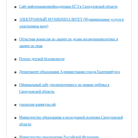
Сайт информационнойподдержки ЕГЭ в Свердловской области
ЭЛЕКТРОННЫЙ МУНИЦИПАЛИТЕТ (Муниципальные услуги в
электронном виде)
Областная комиссия по защите по делам несовершеннолетних и
защите их прав
Портал детской безопасности
Департамент образования Администрации города Екатеринбурга
Официальный сайт уполномоченного по правам ребёнка в
Свердловской области.
уральские-каникулы.рф
Министерство образования и молодежной политики Свердловской
области
Министерство просвещения Российской Федерации