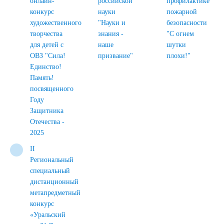
онлайн-
российской
профилактике
конкурс
науки
пожарной
художественного
"Науки и
безопасности
творчества
знания -
"С огнем
для детей с
наше
шутки
ОВЗ "Сила!
призвание"
плохи!"
Единство!
Память!
посвященного
Году
Защитника
Отечества -
2025
II
Региональный
специальный
дистанционный
метапредметный
конкурс
«Уральский