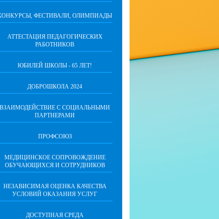
КОНКУРСЫ, ФЕСТИВАЛИ, ОЛИМПИАДЫ
АТТЕСТАЦИЯ ПЕДАГОГИЧЕСКИХ
РАБОТНИКОВ
ЮБИЛЕЙ ШКОЛЫ - 65 ЛЕТ!
ДОБРОШКОЛА 2024
ВЗАИМОДЕЙСТВИЕ С СОЦИАЛЬНЫМИ
ПАРТНЕРАМИ
ПРОФСОЮЗ
МЕДИЦИНСКОЕ СОПРОВОЖДЕНИЕ
ОБУЧАЮЩИХСЯ И СОТРУДНИКОВ
НЕЗАВИСИМАЯ ОЦЕНКА КАЧЕСТВА
УСЛОВИЙ ОКАЗАНИЯ УСЛУГ
ДОСТУПНАЯ СРЕДА