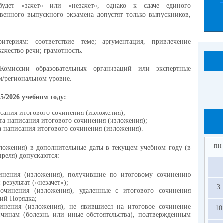
будет «зачет» или «незачет», однако к сдаче единого
твенного выпускного экзамена допустят только выпускников,
териям: соответствие теме; аргументация, привлечение
ачество речи; грамотность.
Комиссии образовательных организаций или экспертные
м/региональном уровне.
5/2026 учебном году:
писания итогового сочинения (изложения);
ата написания итогового сочинения (изложения);
та написания итогового сочинения (изложения).
пн
ложения) в дополнительные даты в текущем учебном году (в
преля) допускаются:
чинения (изложения), получившие по итоговому сочинению
результат («незачет»);
3
сочинения (изложения), удаленные с итогового сочинения
ний Порядка;
чинения (изложения), не явившиеся на итоговое сочинение
10
чинам (болезнь или иные обстоятельства), подтвержденным