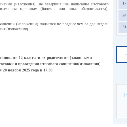
17
чинения (изложения), не завершившие написание итогового
ительным причинам (болезнь или иные обстоятельства),
24
очинении (изложении) подаются не позднее чем за две недели
31
ния (изложения).
Н
ускниками 12 класса и их родителями (законными
готовки и проведения итогового сочинения(изложения)
я 20 ноября 2025 года в 17.30