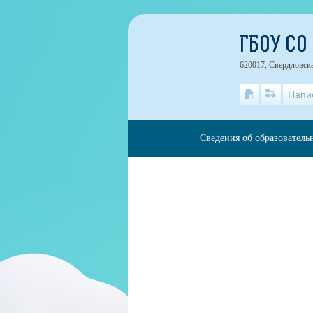
ГБОУ СО
620017, Свердловска
Напи
Сведения об образователь