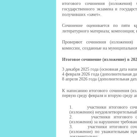
итогового сочинения (изложения) 
государственного экзамена и государс
получивших «зачет».
Сочинение оценивается по пяти кри
литературного материала; композиция; к
Проверяют сочинения (изложения) 
комиссии, созданные на муниципально
Итоговое сочинение (изложение) в 202
3 декабря 2025 года (основная дата на
4 февраля 2026 года (дополнительная д
8 апреля 2026 года (дополнительная да
К написанию итогового сочинения (из
первую среду февраля и вторую среду а
1.
участники итогового со
(изложению) неудовлетворительный 
2.
участники итогового 
(изложения) за нарушение требова
3.
участники итогового со
(изложение) по уважительным при
документально;