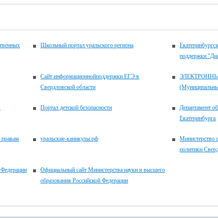
ственных
Школьный портал уральского региона
Екатеринбургск
поддержки "Ди
Сайт информационнойподдержки ЕГЭ в
ЭЛЕКТРОНН
Свердловской области
(Муниципальные
м
Портал детской безопасности
Департамент о
Екатеринбурга
 правам
уральские-каникулы.рф
Министерство 
политики Свер
 Федерации
Официальный сайт Министерства науки и высшего
образования Российской Федерации