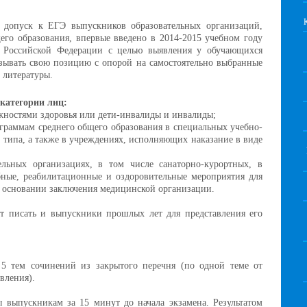
 допуск к ЕГЭ выпускников образовательных организаций,
го образования, впервые введено в 2014-2015 учебном году
а Российской Федерации с целью выявления у обучающихся
азывать свою позицию с опорой на самостоятельно выбранные
 литературы.
категории лиц:
жностями здоровья или дети-инвалиды и инвалиды;
граммам среднего общего образования в специальных учебно-
 типа, а также в учреждениях, исполняющих наказание в виде
ельных организациях, в том числе санаторно-курортных, в
бные, реабилитационные и оздоровительные мероприятия для
 основании заключения медицинской организации.
т писать и выпускники прошлых лет для представления его
5 тем сочинений из закрытого перечня (по одной теме от
вления).
 выпускникам за 15 минут до начала экзамена. Результатом