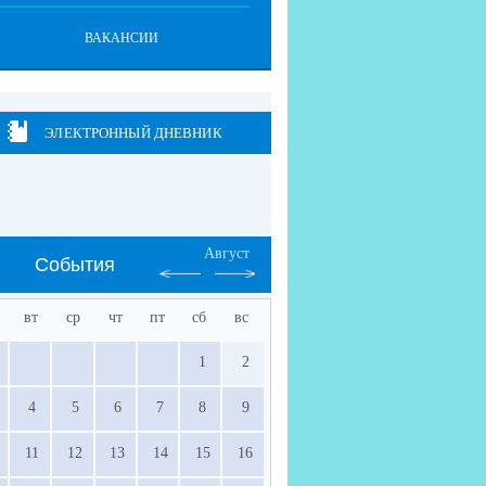
ВАКАНСИИ
ЭЛЕКТРОННЫЙ ДНЕВНИК
Август
События
вт
ср
чт
пт
сб
вс
1
2
4
5
6
7
8
9
11
12
13
14
15
16