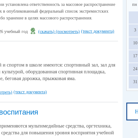
и установлена ответственность за массовое распространение
пн
х в опубликованный федеральный список экстремистских
ибо хранение в целях массового распространения.
3
(текст документа)
26 учебный год
(скачать)
(посмотреть)
10
17
 и спортом в школе имеются: спортивный зал, зал для
24
 культурой, оборудованная спортивная площадка,
е, беговая дорожка, прыжковая яма.
31
(текст документа)
отреть)
 воспитания
Н
 применяются мультимедийные средства, оргтехника,
 средства для повышения уровня восприятия учебной