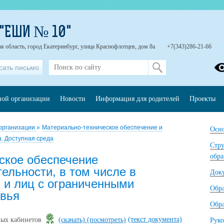
 "ЕШИ № 10"
я область, город Екатеринбург, улица Краснофлотцев, дом 8а
+7(343)286-21-66
сать письмо
ной организации
Новости
Информация для родителей
Проекты
 организации
»
Материально-техническое обеспечение и
Осно
. Доступная среда
Стру
обра
ское обеспечение
ельности, в том числе в
Док
 и лиц с ограниченными
Обр
овья
Обра
(текст документа)
ных кабинетов
(скачать)
(посмотреть)
Руко