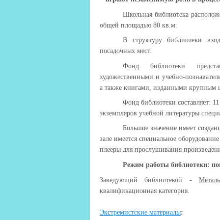
Школьная библиотека располож
общей площадью 80 кв.м.
В структуру библиотеки вхо
посадочных мест.
Фонд библиотеки представ
художественными и учебно-познавател
а также книгами, изданными крупным
Фонд библиотеки составляет: 11
экземпляров учебной литературы специ
Большое значение имеет создан
зале имеется специальное оборудовани
плееры для прослушивания произведени
Режим работы библиотеки: пон
Заведующий библиотекой -
Метал
квалификационная категория.
Экстремистские материалы
: