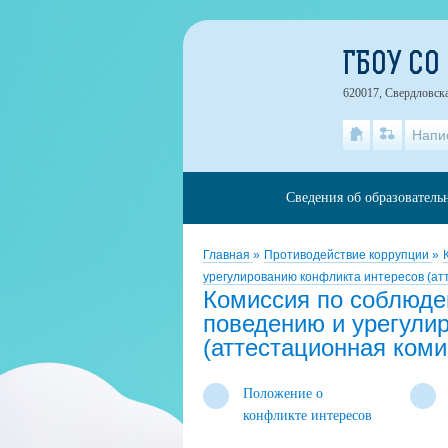
ГБОУ СО
620017, Свердловска
Напи
Сведения об образователь
Главная
»
Противодействие коррупции
»
урегулированию конфликта интересов (ат
Комиссия по соблюде
поведению и урегули
(аттестационная коми
Положение о
конфликте интересов