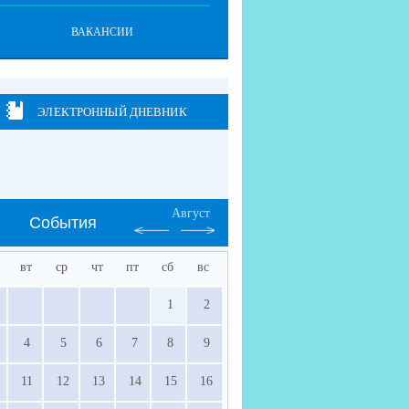
ВАКАНСИИ
ЭЛЕКТРОННЫЙ ДНЕВНИК
Август
События
вт
ср
чт
пт
сб
вс
1
2
4
5
6
7
8
9
11
12
13
14
15
16