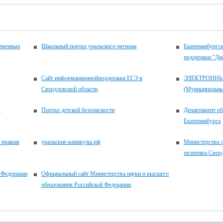
ственных
Школьный портал уральского региона
Екатеринбургск
поддержки "Ди
Сайт информационнойподдержки ЕГЭ в
ЭЛЕКТРОНН
Свердловской области
(Муниципальные
м
Портал детской безопасности
Департамент о
Екатеринбурга
 правам
уральские-каникулы.рф
Министерство 
политики Свер
 Федерации
Официальный сайт Министерства науки и высшего
образования Российской Федерации