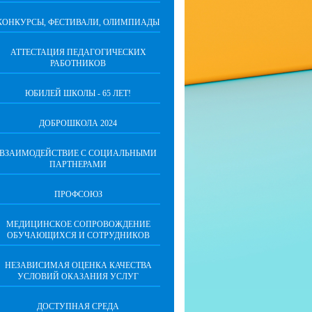
КОНКУРСЫ, ФЕСТИВАЛИ, ОЛИМПИАДЫ
АТТЕСТАЦИЯ ПЕДАГОГИЧЕСКИХ
РАБОТНИКОВ
ЮБИЛЕЙ ШКОЛЫ - 65 ЛЕТ!
ДОБРОШКОЛА 2024
ВЗАИМОДЕЙСТВИЕ С СОЦИАЛЬНЫМИ
ПАРТНЕРАМИ
ПРОФСОЮЗ
МЕДИЦИНСКОЕ СОПРОВОЖДЕНИЕ
ОБУЧАЮЩИХСЯ И СОТРУДНИКОВ
НЕЗАВИСИМАЯ ОЦЕНКА КАЧЕСТВА
УСЛОВИЙ ОКАЗАНИЯ УСЛУГ
ДОСТУПНАЯ СРЕДА