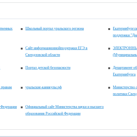
ственных
Школьный портал уральского региона
Екатеринбургск
поддержки "Ди
Сайт информационнойподдержки ЕГЭ в
ЭЛЕКТРОНН
Свердловской области
(Муниципальные
м
Портал детской безопасности
Департамент о
Екатеринбурга
 правам
уральские-каникулы.рф
Министерство 
политики Свер
 Федерации
Официальный сайт Министерства науки и высшего
образования Российской Федерации