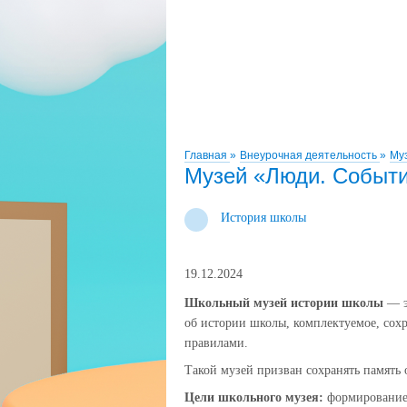
Главная
»
Внеурочная деятельность
»
Му
Музей «Люди. Событи
История школы
19.12.2024
Школьный музей истории школы
— э
об истории школы, комплектуемое, сох
правилами.
Такой музей призван сохранять память 
Цели школьного музея:
формирование