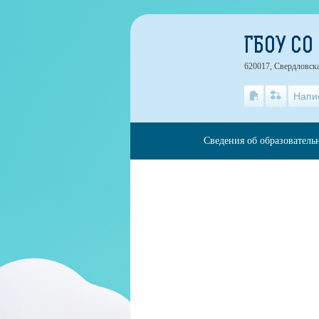
ГБОУ СО
620017, Свердловска
Напи
Сведения об образователь