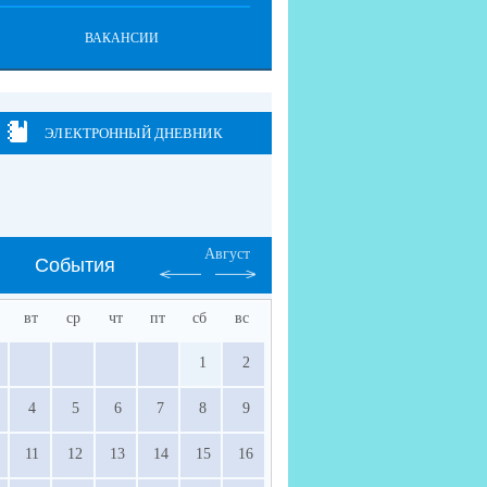
ВАКАНСИИ
ЭЛЕКТРОННЫЙ ДНЕВНИК
Август
События
вт
ср
чт
пт
сб
вс
1
2
4
5
6
7
8
9
11
12
13
14
15
16