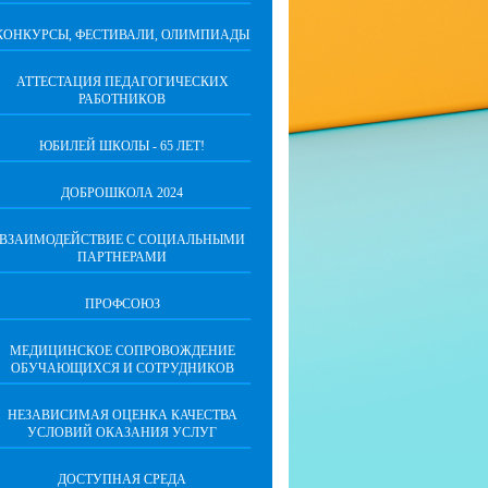
КОНКУРСЫ, ФЕСТИВАЛИ, ОЛИМПИАДЫ
АТТЕСТАЦИЯ ПЕДАГОГИЧЕСКИХ
РАБОТНИКОВ
ЮБИЛЕЙ ШКОЛЫ - 65 ЛЕТ!
ДОБРОШКОЛА 2024
ВЗАИМОДЕЙСТВИЕ С СОЦИАЛЬНЫМИ
ПАРТНЕРАМИ
ПРОФСОЮЗ
МЕДИЦИНСКОЕ СОПРОВОЖДЕНИЕ
ОБУЧАЮЩИХСЯ И СОТРУДНИКОВ
НЕЗАВИСИМАЯ ОЦЕНКА КАЧЕСТВА
УСЛОВИЙ ОКАЗАНИЯ УСЛУГ
ДОСТУПНАЯ СРЕДА