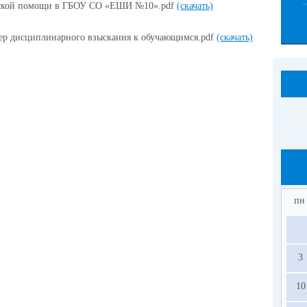
еской помощи в ГБОУ СО «ЕШИ №10».pdf
(скачать)
ер дисциплинарного взыскания к обучающимся.pdf
(скачать)
пн
3
10