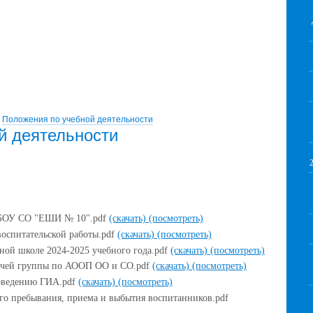
Положения по учебной деятельности
й деятельности
 ГБОУ СО "ЕШИ № 10".pdf
(скачать)
(посмотреть)
оспитательской работы.pdf
(скачать)
(посмотреть)
ной школе 2024-2025 учебного года.pdf
(скачать)
(посмотреть)
бочей группы по АООП ОО и СО.pdf
(скачать)
(посмотреть)
роведению ГИА.pdf
(скачать)
(посмотреть)
го пребывания, приема и выбытия воспитанников.pdf