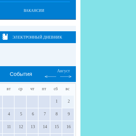
ВАКАНСИИ
ЭЛЕКТРОННЫЙ ДНЕВНИК
Август
События
вт
ср
чт
пт
сб
вс
1
2
4
5
6
7
8
9
11
12
13
14
15
16