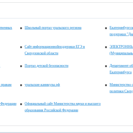
ственных
Школьный портал уральского региона
Екатеринбургск
поддержки "Ди
Сайт информационнойподдержки ЕГЭ в
ЭЛЕКТРОНН
Свердловской области
(Муниципальные
м
Портал детской безопасности
Департамент о
Екатеринбурга
 правам
уральские-каникулы.рф
Министерство 
политики Свер
 Федерации
Официальный сайт Министерства науки и высшего
образования Российской Федерации