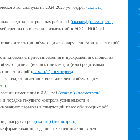
ического консилиума на 2024-2025 уч.год.pdf
(скачать)
вных входных контрольных работ.pdf
(скачать)
(посмотреть)
бочей группы по внесению изменений в АООП НОО.pdf
оговой аттестации обучающихся с нарушением интеллекта.pdf
озникновения, приостановления и прекращения отношений
и обучающимися (воспитанниками) и (или) родителями
шеннолетних.pdf
(скачать)
(посмотреть)
перевода, отчисления и восстановления обучающихся
ть)
внесении изменений в ЛА" .pdf
(скачать)
(посмотреть)
 и порядке текущего контроля успеваемости и
основаниях перевода в следующий класс обучающихс.pdf
 пед нагрузки.pdf
(скачать)
(посмотреть)
ке формирования, ведения и хранения личных дел