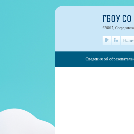
ГБОУ СО
620017, Свердловска
Напи
Сведения об образователь