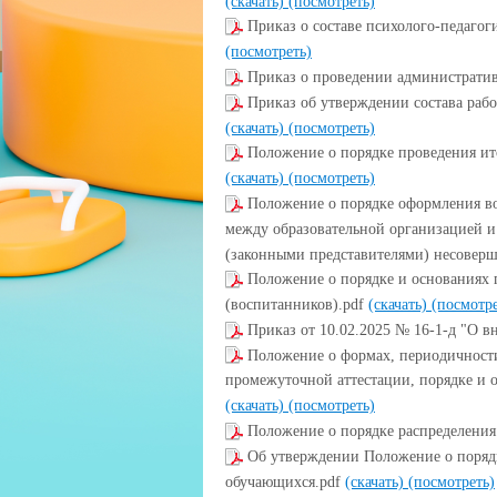
(скачать)
(посмотреть)
Приказ о составе психолого-педагог
(посмотреть)
Приказ о проведении администрати
Приказ об утверждении состава ра
(скачать)
(посмотреть)
Положение о порядке проведения ит
(скачать)
(посмотреть)
Положение о порядке оформления в
между образовательной организацией 
(законными представителями) несовер
Положение о порядке и основаниях 
(воспитанников).pdf
(скачать)
(посмотре
Приказ от 10.02.2025 № 16-1-д "О 
Положение о формах, периодичности
промежуточной аттестации, порядке и 
(скачать)
(посмотреть)
Положение о порядке распределения
Об утверждении Положение о поряд
обучающихся.pdf
(скачать)
(посмотреть)