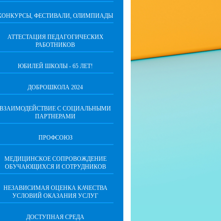
КОНКУРСЫ, ФЕСТИВАЛИ, ОЛИМПИАДЫ
АТТЕСТАЦИЯ ПЕДАГОГИЧЕСКИХ
РАБОТНИКОВ
ЮБИЛЕЙ ШКОЛЫ - 65 ЛЕТ!
ДОБРОШКОЛА 2024
ВЗАИМОДЕЙСТВИЕ С СОЦИАЛЬНЫМИ
ПАРТНЕРАМИ
ПРОФСОЮЗ
МЕДИЦИНСКОЕ СОПРОВОЖДЕНИЕ
ОБУЧАЮЩИХСЯ И СОТРУДНИКОВ
НЕЗАВИСИМАЯ ОЦЕНКА КАЧЕСТВА
УСЛОВИЙ ОКАЗАНИЯ УСЛУГ
ДОСТУПНАЯ СРЕДА